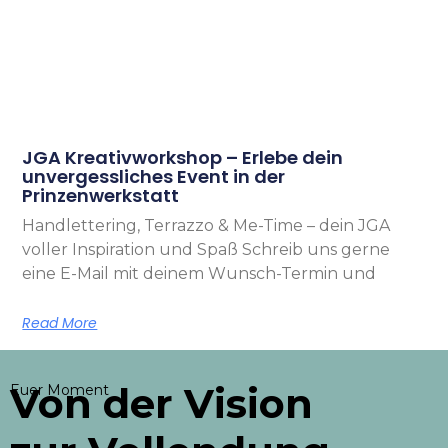
JGA Kreativworkshop – Erlebe dein
unvergessliches Event in der
Prinzenwerkstatt
Handlettering, Terrazzo & Me-Time – dein JGA
voller Inspiration und Spaß Schreib uns gerne
eine E-Mail mit deinem Wunsch-Termin und
Read More
Von der Vision
Euer Moment