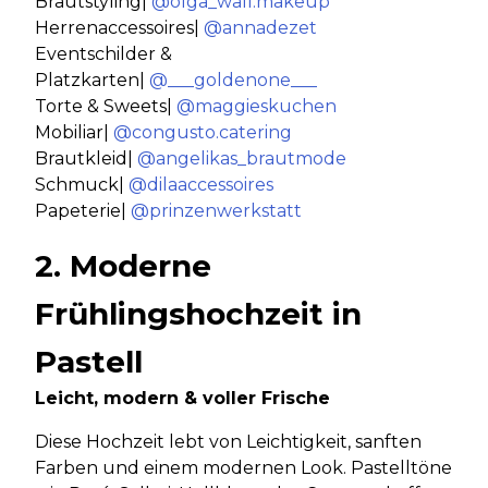
Brautstyling|
@olga_wall.makeup
Herrenaccessoires|
@annadezet
Eventschilder &
Platzkarten|
@___goldenone___
Torte & Sweets|
@maggieskuchen
Mobiliar|
@congusto.catering
Brautkleid|
@angelikas_brautmode
Schmuck|
@dilaaccessoires
Papeterie|
@prinzenwerkstatt
2. Moderne
Frühlingshochzeit in
Pastell
Leicht, modern & voller Frische
Diese Hochzeit lebt von Leichtigkeit, sanften
Farben und einem modernen Look. Pastelltöne