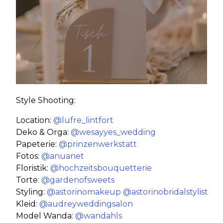
Style Shooting:
Location:
@lufre_lintfort
Deko & Orga:
@wesayyes_wedding
Papeterie:
@prinzenwerkstatt
Fotos:
@anuanet
Floristik:
@hochzeitsbouquetterie
Torte:
@gardenofsweets
Styling:
@astorinomakeup
@astorinobridalstylist
Kleid:
@audreyweddingsalon
Model Wanda:
@wandahls