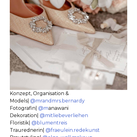
Konzept, Organisation &
Models|
@mrandmrs.bernardy
Fotografin|
@m
anawani
Dekoration|
@mitliebeverliehen
Floristik|
@blumentreis
Traurednerin|
@fraeulein.redekunst